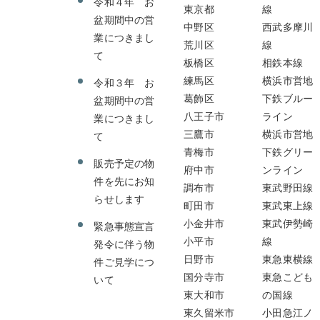
令和４年 お
東京都
線
盆期間中の営
中野区
西武多摩川
業につきまし
荒川区
線
て
板橋区
相鉄本線
練馬区
横浜市営地
令和３年 お
葛飾区
下鉄ブルー
盆期間中の営
八王子市
ライン
業につきまし
三鷹市
横浜市営地
て
青梅市
下鉄グリー
販売予定の物
府中市
ンライン
件を先にお知
調布市
東武野田線
らせします
町田市
東武東上線
小金井市
東武伊勢崎
緊急事態宣言
小平市
線
発令に伴う物
日野市
東急東横線
件ご見学につ
国分寺市
東急こども
いて
東大和市
の国線
東久留米市
小田急江ノ