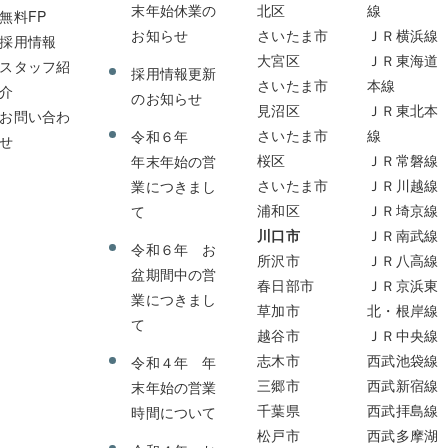
末年始休業の
北区
線
無料FP
お知らせ
さいたま市
ＪＲ横浜線
採用情報
大宮区
ＪＲ東海道
スタッフ紹
採用情報更新
さいたま市
本線
介
のお知らせ
見沼区
ＪＲ東北本
お問い合わ
さいたま市
線
令和６年
せ
桜区
ＪＲ常磐線
年末年始の営
さいたま市
ＪＲ川越線
業につきまし
浦和区
ＪＲ埼京線
て
川口市
ＪＲ南武線
令和６年 お
所沢市
ＪＲ八高線
盆期間中の営
春日部市
ＪＲ京浜東
業につきまし
草加市
北・根岸線
て
越谷市
ＪＲ中央線
志木市
西武池袋線
令和４年 年
三郷市
西武新宿線
末年始の営業
千葉県
西武拝島線
時間について
松戸市
西武多摩湖