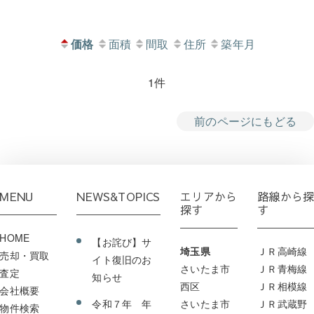
価格
面積
間取
住所
築年月
1件
前のページにもどる
MENU
NEWS&TOPICS
エリアから
路線から
探す
す
HOME
【お詫び】サ
埼玉県
ＪＲ高崎線
売却・買取
イト復旧のお
さいたま市
ＪＲ青梅線
査定
知らせ
西区
ＪＲ相模線
会社概要
令和７年 年
さいたま市
ＪＲ武蔵野
物件検索