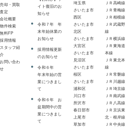
埼玉県
ＪＲ高崎線
売却・買取
イト復旧のお
さいたま市
ＪＲ青梅線
査定
知らせ
西区
ＪＲ相模線
会社概要
令和７年 年
さいたま市
ＪＲ武蔵野
物件検索
末年始休業の
北区
線
無料FP
お知らせ
さいたま市
ＪＲ横浜線
採用情報
大宮区
ＪＲ東海道
スタッフ紹
採用情報更新
さいたま市
本線
介
のお知らせ
見沼区
ＪＲ東北本
お問い合わ
さいたま市
線
令和６年
せ
桜区
ＪＲ常磐線
年末年始の営
さいたま市
ＪＲ川越線
業につきまし
浦和区
ＪＲ埼京線
て
川口市
ＪＲ南武線
令和６年 お
所沢市
ＪＲ八高線
盆期間中の営
春日部市
ＪＲ京浜東
業につきまし
上尾市
北・根岸線
て
草加市
ＪＲ中央線