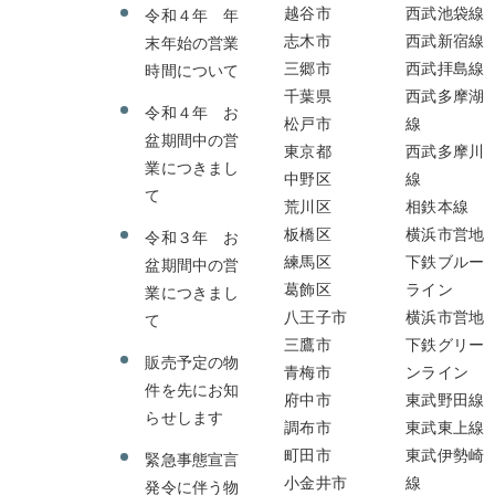
越谷市
西武池袋線
令和４年 年
志木市
西武新宿線
末年始の営業
三郷市
西武拝島線
時間について
千葉県
西武多摩湖
令和４年 お
松戸市
線
盆期間中の営
東京都
西武多摩川
業につきまし
中野区
線
て
荒川区
相鉄本線
板橋区
横浜市営地
令和３年 お
練馬区
下鉄ブルー
盆期間中の営
葛飾区
ライン
業につきまし
八王子市
横浜市営地
て
三鷹市
下鉄グリー
販売予定の物
青梅市
ンライン
件を先にお知
府中市
東武野田線
らせします
調布市
東武東上線
町田市
東武伊勢崎
緊急事態宣言
小金井市
線
発令に伴う物