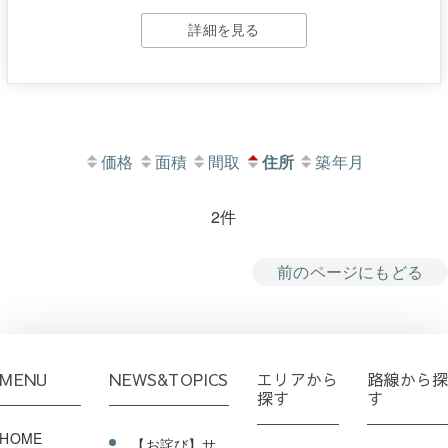
詳細を見る
価格
面積
間取
住所
築年月
2件
前のページにもどる
MENU
NEWS&TOPICS
エリアから
路線から
探す
す
HOME
【お詫び】サ