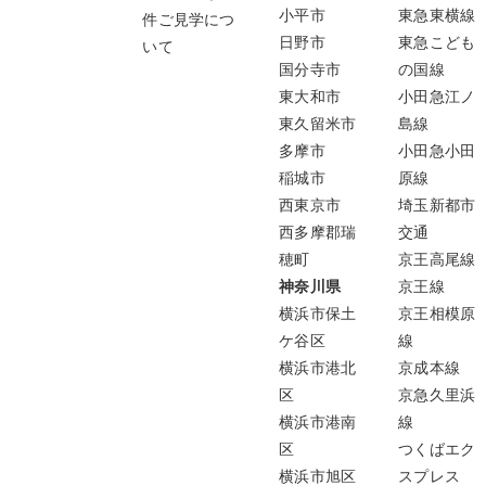
小平市
東急東横線
件ご見学につ
日野市
東急こども
いて
国分寺市
の国線
東大和市
小田急江ノ
東久留米市
島線
多摩市
小田急小田
稲城市
原線
西東京市
埼玉新都市
西多摩郡瑞
交通
穂町
京王高尾線
神奈川県
京王線
横浜市保土
京王相模原
ケ谷区
線
横浜市港北
京成本線
区
京急久里浜
横浜市港南
線
区
つくばエク
横浜市旭区
スプレス